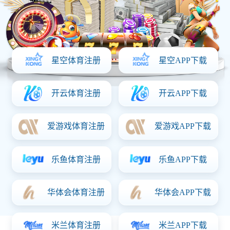
下载APP
尼克斯惨败骑士跌至东部第四 布伦森手
感冰凉全场12中3
2026-06-09 15:03
阅读 32 次