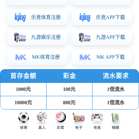
首页
体育报道
正文
纽约尼克斯队在本赛季一度被视为东部劲旅，但近期状态起
伏不定。在刚刚结束的一场关键对阵中，尼克斯客场惨败于
克利夫兰骑士队，这场比赛的结果不仅让球队士气受挫，更
直接导致其排名跌至东部第四。球队核心杰伦·布伦森手感冰
凉，全场12投仅3中，成为本场失利的焦点。